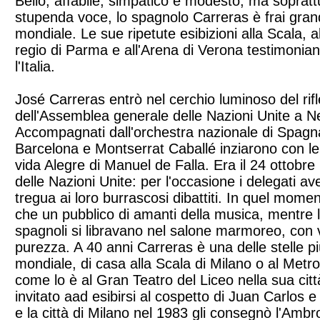
Bello, affabile, simpatico e modesto, ma sopratt
stupenda voce, lo spagnolo Carreras è frai grandi
mondiale. Le sue ripetute esibizioni alla Scala, 
regio di Parma e all'Arena di Verona testimonia
l'Italia.
José Carreras entrò nel cerchio luminoso del rifl
dell'Assemblea generale delle Nazioni Unite a N
Accompagnati dall'orchestra nazionale di Spagna,
Barcelona e Montserrat Caballé inziarono con l
vida Alegre di Manuel de Falla. Era il 24 ottobre
delle Nazioni Unite: per l'occasione i delegati av
tregua ai loro burrascosi dibattiti. In quel mome
che un pubblico di amanti della musica, mentre l
spagnoli si libravano nel salone marmoreo, con vi
purezza. A 40 anni Carreras è una delle stelle più
mondiale, di casa alla Scala di Milano o al Metr
come lo è al Gran Teatro del Liceo nella sua città
invitato aad esibirsi al cospetto di Juan Carlos e
e la città di Milano nel 1983 gli consegnò l'Ambro