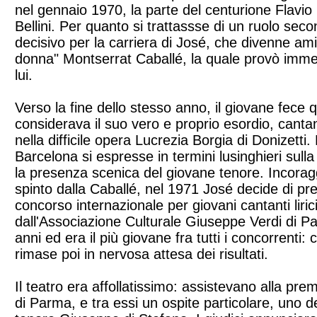
nel gennaio 1970, la parte del centurione Flavio
Bellini. Per quanto si trattassse di un ruolo secon
decisivo per la carriera di José, che divenne am
donna" Montserrat Caballé, la quale provò imme
lui.
Verso la fine dello stesso anno, il giovane fece 
considerava il suo vero e proprio esordio, canta
nella difficile opera Lucrezia Borgia di Donizetti
Barcelona si espresse in termini lusinghieri sull
la presenza scenica del giovane tenore. Incoragg
spinto dalla Caballé, nel 1971 José decide di pr
concorso internazionale per giovani cantanti liric
dall'Associazione Culturale Giuseppe Verdi di P
anni ed era il più giovane fra tutti i concorrenti: 
rimase poi in nervosa attesa dei risultati.
Il teatro era affollatissimo: assistevano alla premi
di Parma, e tra essi un ospite particolare, uno degl