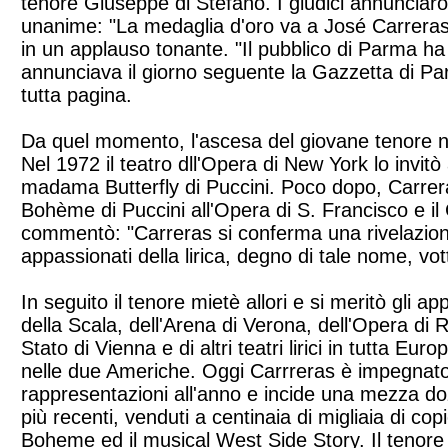
tenore Giuseppe di Stefano. I giudici annunciar
unanime: "La medaglia d'oro va a José Carreras!
in un applauso tonante. "Il pubblico di Parma ha
annunciava il giorno seguente la Gazzetta di Par
tutta pagina.
Da quel momento, l'ascesa del giovane tenore 
Nel 1972 il teatro dll'Opera di New York lo invitò
madama Butterfly di Puccini. Poco dopo, Carrer
Bohème di Puccini all'Opera di S. Francisco e il
commentò: "Carreras si conferma una rivelazion
appassionati della lirica, degno di tale nome, vo
In seguito il tenore mietè allori e si meritò gli ap
della Scala, dell'Arena di Verona, dell'Opera di 
Stato di Vienna e di altri teatri lirici in tutta Eu
nelle due Americhe. Oggi Carrreras è impegnato 
rappresentazioni all'anno e incide una mezza dozz
più recenti, venduti a centinaia di migliaia di copi
Boheme ed il musical West Side Story. Il tenor