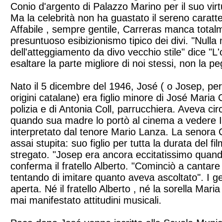
Conio d'argento di Palazzo Marino per il suo vi
Ma la celebrità non ha guastato il sereno caratte
Affabile , sempre gentile, Carreras manca total
presuntuoso esibizionismo tipico dei divi. "Nulla 
dell'atteggiamento da divo vecchio stile" dice "
esaltare la parte migliore di noi stessi, non la pe
Nato il 5 dicembre del 1946, José ( o Josep, per 
origini catalane) era figlio minore di José Maria
polizia e di Antonia Coll, parrucchiera. Aveva ci
quando sua madre lo portò al cinema a vedere 
interpretato dal tenore Mario Lanza. La senora
assai stupita: suo figlio per tutta la durata del 
stregato. "Josep era ancora eccitatissimo qua
conferma il fratello Alberto. "Cominciò a cantare 
tentando di imitare quanto aveva ascoltato". I g
aperta. Né il fratello Alberto , né la sorella Mar
mai manifestato attitudini musicali.