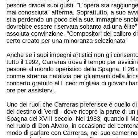
pesone dividei suoi gusti. "L'opera sta raggiung
mai conosciuta" afferma. Soprattutto, a suo avv
stia perdendo un poco della sua immagine snobi
dovrebbe essere riservata soltanto ad una èlite"
assoluta convinzione. "Compositori del calibro d
certo creato per una minoranza selezionata"
Anche se i suoi impegni artistici non gli consento
tutto il 1992, Carreras trova il tempo per avvici
pesone al mondo operistico della Spagna. Il 26
conme strenna natalizia per gli amanti della liri
concerto gratuito al Liceo: migliaia di giovani ha
ore per assistervi.
Uno dei ruoli che Carreras preferisce è quello di
del destino di Verdi , dove ricopre la parte di un 
Spagna del XVIII secolo. Nel 1983, quando il Met
nel ruolo di Don Alvaro, in occasione del centena
modo di parlare con Carreras, nel suo camerino,