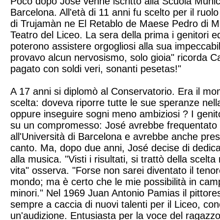
Poco dopo José venne iscritto alla Scuola Munic
Barcelona. All'età di 11 anni fu scelto per il ruo
di Trujamàn ne El Retablo de Maese Pedro di Ma
Teatro del Liceo. La sera della prima i genitori ed 
poterono assistere orgogliosi alla sua impeccabi
provavo alcun nervosismo, solo gioia" ricorda Ca
pagato con soldi veri, sonanti pesetas!"
A 17 anni si diplomò al Conservatorio. Era il mo
scelta: doveva riporre tutte le sue speranze nella 
oppure inseguire sogni meno ambiziosi ? I genit
su un compromesso: José avrebbe frequentato la
all'Università di Barcelona e avrebbe anche preso
canto. Ma, dopo due anni, José decise di dedic
alla musica. "Visti i risultati, si trattò della scelt
vita" osserva. "Forse non sarei diventato il teno
mondo; ma è certo che le mie possibilità in camp
minori." Nel 1969 Juan Antonio Pamias il pittore
sempre a caccia di nuovi talenti per il Liceo, c
un'audizione. Entusiasta per la voce del ragazzo,