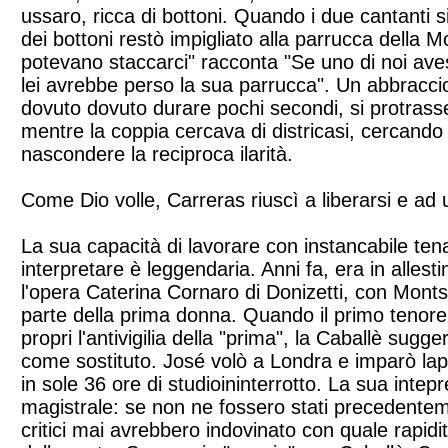
ussaro, ricca di bottoni. Quando i due cantanti 
dei bottoni restò impigliato alla parrucca della 
potevano staccarci" racconta "Se uno di noi aves
lei avrebbe perso la sua parrucca". Un abbracc
dovuto dovuto durare pochi secondi, si protrasse
mentre la coppia cercava di districasi, cercando
nascondere la reciproca ilarità.
Come Dio volle, Carreras riuscì a liberarsi e ad 
La sua capacità di lavorare con instancabile ten
interpretare è leggendaria. Anni fa, era in alles
l'opera Caterina Cornaro di Donizetti, con Monts
parte della prima donna. Quando il primo teno
propri l'antivigilia della "prima", la Caballè sugg
come sostituto. José volò a Londra e imparò lapa
in sole 36 ore di studioininterrotto. La sua intepr
magistrale: se non ne fossero stati precedenteme
critici mai avrebbero indovinato con quale rapidi