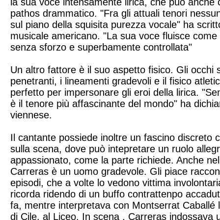
la sua voce intensamente lirica, che può anche c
pathos drammatico. "Fra gli attuali tenori ness
sul piano della squisita purezza vocale" ha scritt
musicale americano. "La sua voce fluisce come
senza sforzo e superbamente controllata"
Un altro fattore è il suo aspetto fisico. Gli occhi
penetranti, i lineamenti gradevoli e il fisico atle
perfetto per impersonare gli eroi della lirica. "
è il tenore più affascinante del mondo" ha dichia
viennese.
Il cantante possiede inoltre un fascino discreto
sulla scena, dove può intepretare un ruolo alleg
appassionato, come la parte richiede. Anche nella v
Carreras è un uomo gradevole. Gli piace raccont
episodi, che a volte lo vedono vittima involontar
ricorda ridendo di un buffo contrattenpo accadu
fa, mentre interpretava con Montserrat Caballé 
di Cile, al Liceo. In scena , Carreras indossava